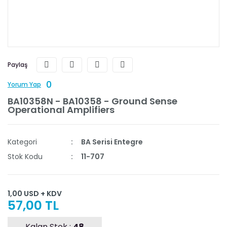
Paylaş
0
Yorum Yap
BA10358N - BA10358 - Ground Sense
Operational Amplifiers
Kategori
BA Serisi Entegre
Stok Kodu
11-707
1,00 USD + KDV
57,00 TL
Kalan Stok :
48