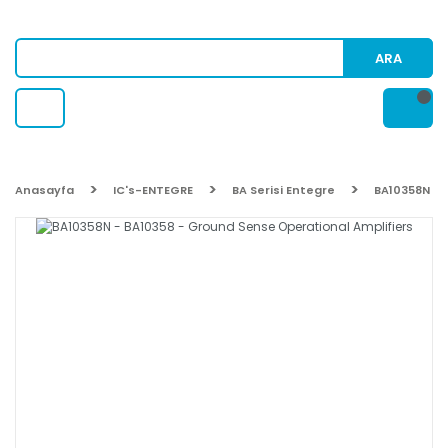
ARA
Anasayfa
IC's-ENTEGRE
BA Serisi Entegre
BA10358N - 