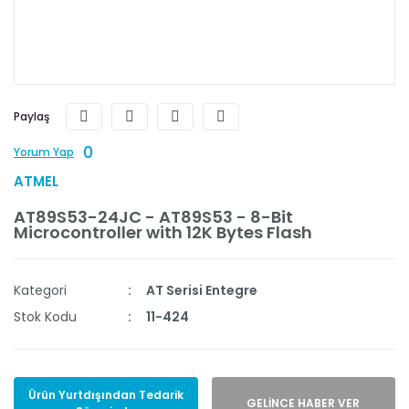
Paylaş
0
Yorum Yap
ATMEL
AT89S53-24JC - AT89S53 - 8-Bit
Microcontroller with 12K Bytes Flash
Kategori
AT Serisi Entegre
Stok Kodu
11-424
Ürün Yurtdışından Tedarik
GELİNCE HABER VER