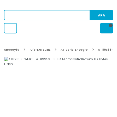
ARA
Anasayfa
IC's-ENTEGRE
AT Serisi Entegre
AT89S53-24J