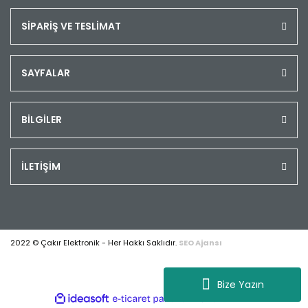
SİPARİŞ VE TESLİMAT
SAYFALAR
BİLGİLER
İLETİŞİM
2022 © Çakır Elektronik - Her Hakkı Saklıdır.
SEO Ajansı
Bize Yazın
ile
ideasoft
e-