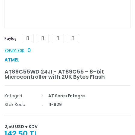
Paylaş
0
Yorum Yap
ATMEL
AT89C55WD 24JI - AT89C55 - 8-bit
Microcontroller with 20K Bytes Flash
Kategori
AT Serisi Entegre
Stok Kodu
11-829
2,50 USD + KDV
142,50 TL