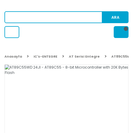
ARA
Anasayfa
IC's-ENTEGRE
AT Serisi Entegre
AT89C55WD 2