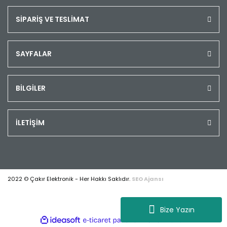
SİPARİŞ VE TESLİMAT
SAYFALAR
BİLGİLER
İLETİŞİM
2022 © Çakır Elektronik - Her Hakkı Saklıdır.
SEO Ajansı
Bize Yazın
ile
ideasoft
e-