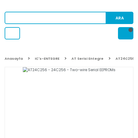
ARA
Anasayfa
IC's-ENTEGRE
AT Serisi Entegre
AT24C256 - 