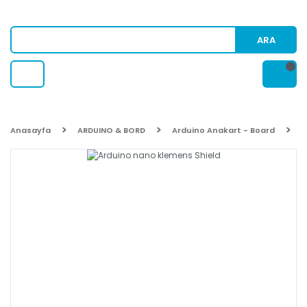
ARA
Anasayfa
ARDUINO & BORD
Arduino Anakart - Board
A