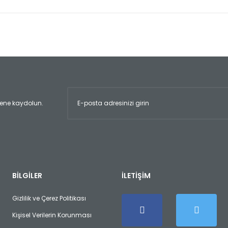
er konularda yetersiz gördüğünüz noktaları öneri formunu kullanarak tara
Bu ürüne ilk yorumu siz yapın!
Yorum Yaz
ltene kaydolun.
Gönder
BİLGİLER
İLETİŞİM
Gizlilik ve Çerez Politikası
Kişisel Verilerin Korunması