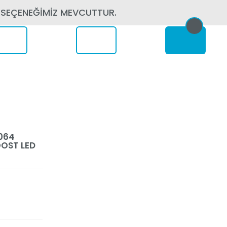
 SEÇENEĞİMİZ MEVCUTTUR.
erede
064
OST LED