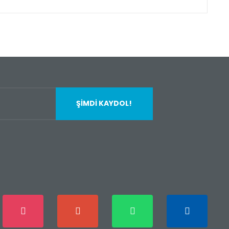
fımıza iletebilirsiniz.
ŞİMDİ KAYDOL!