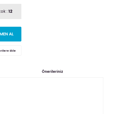
tok :
12
MEN AL
Önerileriniz