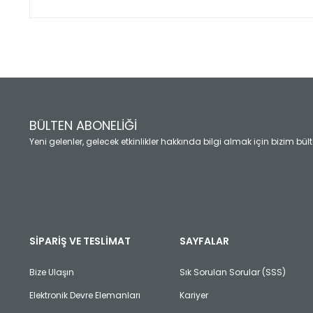
Bu ürünün fiyat bilgisi, resim, ürün açıklamalarında ve diğ
Görüş ve önerileriniz için teşekkür ederiz.
Ürün resmi kalitesiz, bozuk veya görüntülenemiyor.
Ürün açıklamasında eksik bilgiler bulunuyor.
Ürün bilgilerinde hatalar bulunuyor.
Ürün fiyatı diğer sitelerden daha pahalı.
BÜLTEN ABONELİĞİ
Bu ürüne benzer farklı alternatifler olmalı.
Yeni gelenler, gelecek etkinlikler hakkında bilgi almak için bizim bü
SİPARİŞ VE TESLİMAT
SAYFALAR
Bize Ulaşın
Sık Sorulan Sorular (SSS)
Elektronik Devre Elemanları
Kariyer