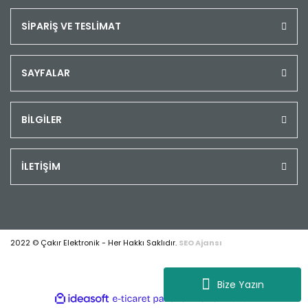
SİPARİŞ VE TESLİMAT
SAYFALAR
BİLGİLER
İLETİŞİM
2022 © Çakır Elektronik - Her Hakkı Saklıdır.
SEO Ajansı
Bize Yazın
ile
ideasoft
e-