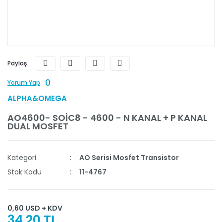
Paylaş
0
Yorum Yap
ALPHA&OMEGA
AO4600- SOİC8 - 4600 - N KANAL + P KANAL
DUAL MOSFET
Kategori
AO Serisi Mosfet Transistor
Stok Kodu
11-4767
0,60 USD + KDV
34,20 TL