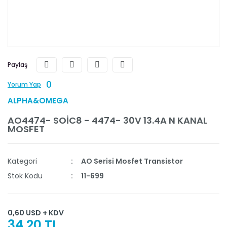
Paylaş
0
Yorum Yap
ALPHA&OMEGA
AO4474- SOİC8 - 4474- 30V 13.4A N KANAL
MOSFET
Kategori
AO Serisi Mosfet Transistor
Stok Kodu
11-699
0,60 USD + KDV
34,20 TL