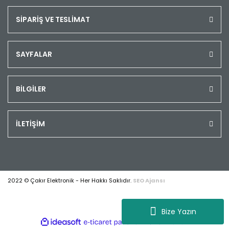
SİPARİŞ VE TESLİMAT
SAYFALAR
BİLGİLER
İLETİŞİM
2022 © Çakır Elektronik - Her Hakkı Saklıdır.
SEO Ajansı
Bize Yazın
ile
ideasoft
e-