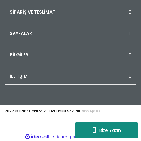
SİPARİŞ VE TESLİMAT
SAYFALAR
BİLGİLER
İLETİŞİM
2022 © Çakır Elektronik - Her Hakkı Saklıdır.
SEO Ajansı
Bize Yazın
ile
ideasoft
e-