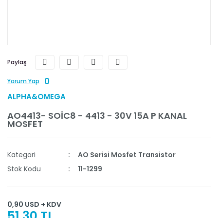
Paylaş
0
Yorum Yap
ALPHA&OMEGA
AO4413- SOİC8 - 4413 - 30V 15A P KANAL
MOSFET
Kategori
AO Serisi Mosfet Transistor
Stok Kodu
11-1299
0,90 USD + KDV
51,30 TL