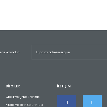
er konularda yetersiz gördüğünüz noktaları öneri formunu kullanarak tara
Bu ürüne ilk yorumu siz yapın!
Yorum Yaz
ltene kaydolun.
Gönder
BİLGİLER
İLETİŞİM
Gizlilik ve Çerez Politikası
Kişisel Verilerin Korunması