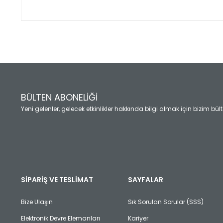
Bu ürünün fiyat bilgisi, resim, ürün açıklamalarında ve diğ
Görüş ve önerileriniz için teşekkür ederiz.
Ürün resmi kalitesiz, bozuk veya görüntülenemiyor.
Ürün açıklamasında eksik bilgiler bulunuyor.
Ürün bilgilerinde hatalar bulunuyor.
Ürün fiyatı diğer sitelerden daha pahalı.
BÜLTEN ABONELİĞİ
Bu ürüne benzer farklı alternatifler olmalı.
Yeni gelenler, gelecek etkinlikler hakkında bilgi almak için bizim bü
SİPARİŞ VE TESLİMAT
SAYFALAR
Bize Ulaşın
Sık Sorulan Sorular (SSS)
Elektronik Devre Elemanları
Kariyer