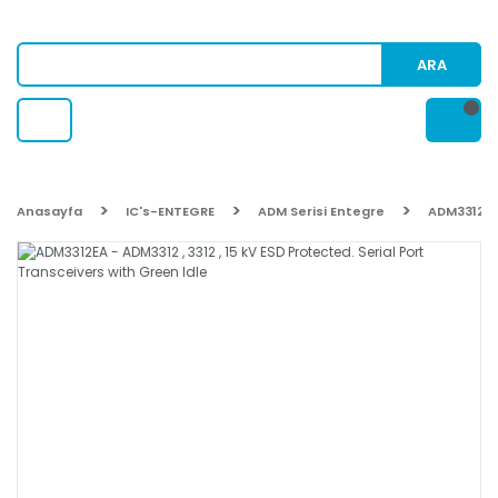
ARA
Anasayfa
IC's-ENTEGRE
ADM Serisi Entegre
ADM3312EA 