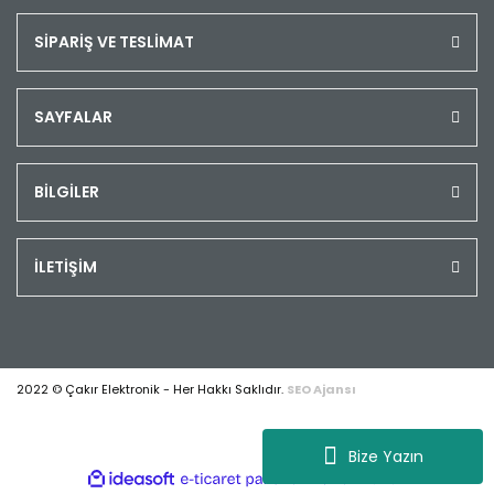
SİPARİŞ VE TESLİMAT
SAYFALAR
BİLGİLER
İLETİŞİM
2022 © Çakır Elektronik - Her Hakkı Saklıdır.
SEO Ajansı
Bize Yazın
ile
ideasoft
e-