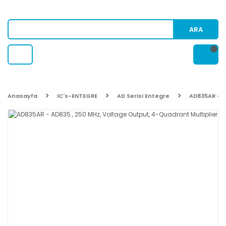
ARA
Anasayfa
IC's-ENTEGRE
AD Serisi Entegre
AD835AR - A