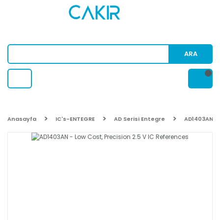
ARA
Anasayfa
IC's-ENTEGRE
AD Serisi Entegre
AD1403AN - 