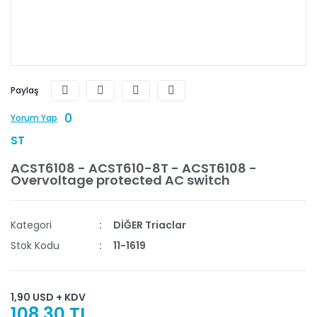
Paylaş
0
Yorum Yap
ST
ACST6108 - ACST610-8T - ACST6108 -
Overvoltage protected AC switch
Kategori
DİĞER Triaclar
Stok Kodu
11-1619
1,90 USD + KDV
108,30 TL