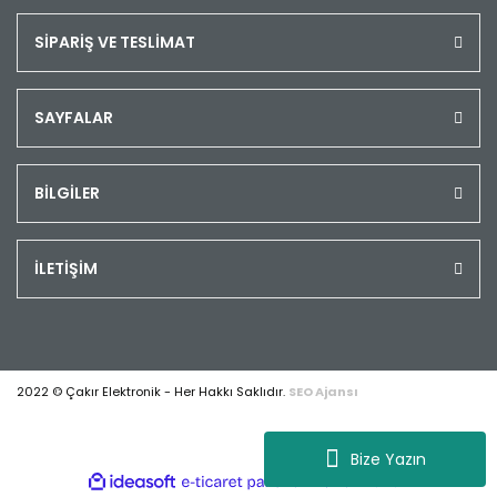
SİPARİŞ VE TESLİMAT
SAYFALAR
BİLGİLER
İLETİŞİM
2022 © Çakır Elektronik - Her Hakkı Saklıdır.
SEO Ajansı
Bize Yazın
ile
ideasoft
e-