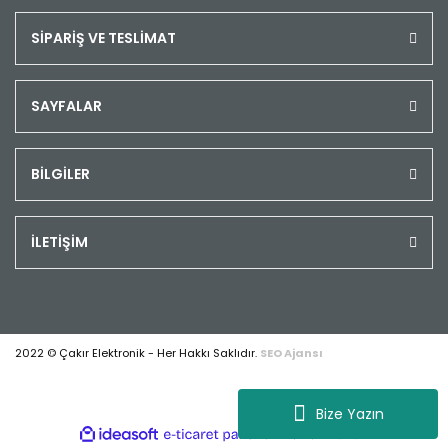
SİPARİŞ VE TESLİMAT
SAYFALAR
BİLGİLER
İLETİŞİM
2022 © Çakır Elektronik - Her Hakkı Saklıdır.
SEO Ajansı
Bize Yazın
ile
ideasoft
e-