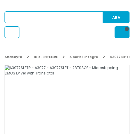
ARA
Anasayfa
IC's-ENTEGRE
A Serisi Entegre
A3977SLPTR -