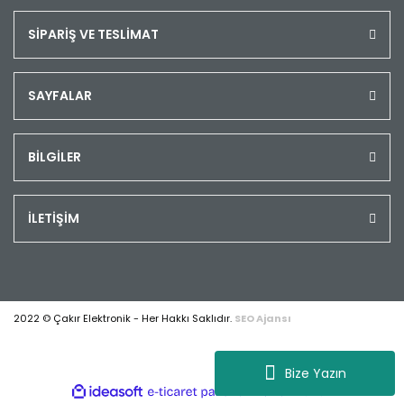
SİPARİŞ VE TESLİMAT
SAYFALAR
BİLGİLER
İLETİŞİM
2022 © Çakır Elektronik - Her Hakkı Saklıdır.
SEO Ajansı
Bize Yazın
ile
ideasoft
e-