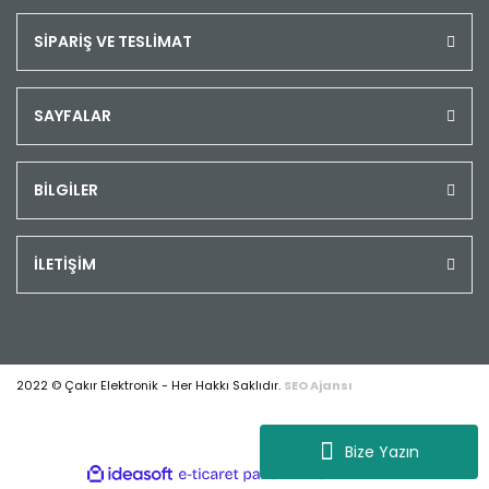
SİPARİŞ VE TESLİMAT
SAYFALAR
BİLGİLER
İLETİŞİM
2022 © Çakır Elektronik - Her Hakkı Saklıdır.
SEO Ajansı
Bize Yazın
ile
ideasoft
e-