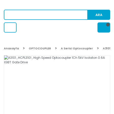
ARA
Anasayfa
OPTOCOUPLER
A Serisi Optocoupler
A3101 ,