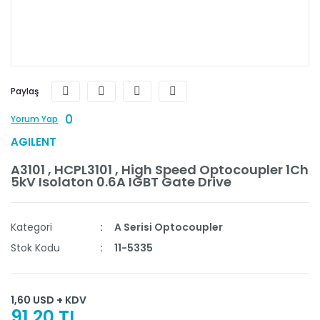
Paylaş
0
Yorum Yap
AGILENT
A3101 , HCPL3101 , High Speed Optocoupler 1Ch
5kV Isolaton 0.6A IGBT Gate Drive
Kategori
A Serisi Optocoupler
Stok Kodu
11-5335
1,60 USD + KDV
91,20 TL