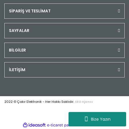
SİPARİŞ VE TESLİMAT
SAYFALAR
BİLGİLER
İLETİŞİM
2022 © Çakır Elektronik - Her Hakkı Saklıdır.
SEO Ajansı
Bize Yazın
ile
ideasoft
e-