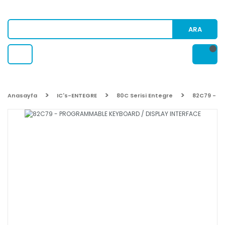
ARA
Anasayfa
IC's-ENTEGRE
80C Serisi Entegre
82C79 - P