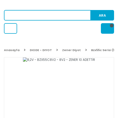
ARA
Anasayfa
DIODE - DIYOT
Zener Diyot
Bzx55c Serisi (1/