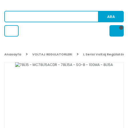
ARA
Anasayfa
VOLTAJ REGULATORLERI
L Serisi Voltaj Regülatörü