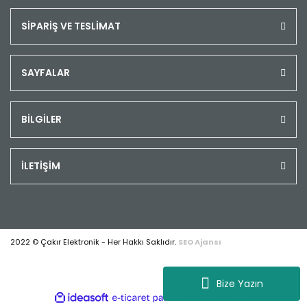
SİPARİŞ VE TESLİMAT
SAYFALAR
BİLGİLER
İLETİŞİM
2022 © Çakır Elektronik - Her Hakkı Saklıdır.
SEO Ajansı
Bize Yazın
ile
ideasoft
e-