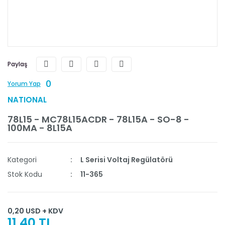
Paylaş
0
Yorum Yap
NATIONAL
78L15 - MC78L15ACDR - 78L15A - SO-8 -
100MA - 8L15A
Kategori
L Serisi Voltaj Regülatörü
Stok Kodu
11-365
0,20 USD + KDV
11,40 TL