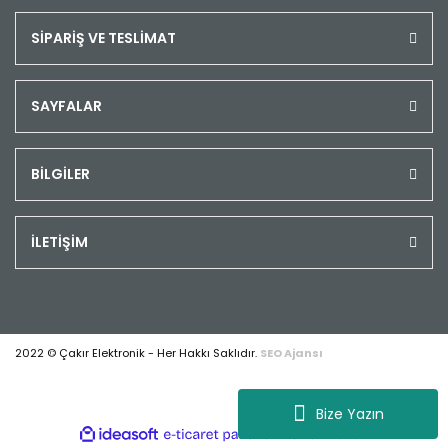
SİPARİŞ VE TESLİMAT
SAYFALAR
BİLGİLER
İLETİŞİM
2022 © Çakır Elektronik - Her Hakkı Saklıdır.
SEO Ajansı
Bize Yazın
ile
ideasoft
e-