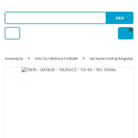
ARA
Anasayfa
VOLTAJ REGULATORLERI
LM Serisi Voltaj Regülatör