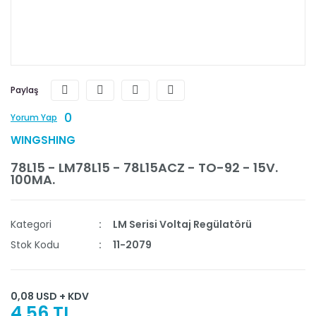
Paylaş
0
Yorum Yap
WINGSHING
78L15 - LM78L15 - 78L15ACZ - TO-92 - 15V.
100MA.
Kategori
LM Serisi Voltaj Regülatörü
Stok Kodu
11-2079
0,08 USD + KDV
4,56 TL