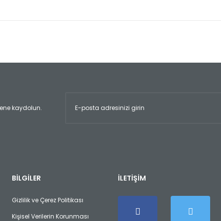
er konularda yetersiz gördüğünüz noktaları öneri formunu kullanarak tara
Bu ürüne ilk yorumu siz yapın!
Yorum Yaz
ltene kaydolun.
Gönder
BİLGİLER
İLETİŞİM
Gizlilik ve Çerez Politikası
Kişisel Verilerin Korunması