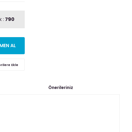
k :
790
MEN AL
Önerileriniz