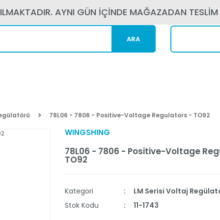
PILMAKTADIR. AYNI GÜN İÇİNDE MAĞAZADAN TESLİM
ARA
Kargom N
Regülatörü
78L06 - 7806 - Positive-Voltage Regulators - TO92
WINGSHING
78L06 - 7806 - Positive-Voltage Reg
TO92
Kategori
LM Serisi Voltaj Regülat
Stok Kodu
11-1743