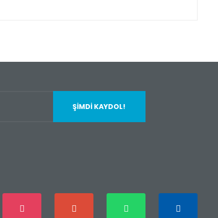
fımıza iletebilirsiniz.
ŞİMDİ KAYDOL!