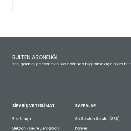
Bu ürünün fiyat bilgisi, resim, ürün açıklamalarında ve diğ
Görüş ve önerileriniz için teşekkür ederiz.
Ürün resmi kalitesiz, bozuk veya görüntülenemiyor.
Ürün açıklamasında eksik bilgiler bulunuyor.
Ürün bilgilerinde hatalar bulunuyor.
Ürün fiyatı diğer sitelerden daha pahalı.
BÜLTEN ABONELİĞİ
Bu ürüne benzer farklı alternatifler olmalı.
Yeni gelenler, gelecek etkinlikler hakkında bilgi almak için bizim bü
SİPARİŞ VE TESLİMAT
SAYFALAR
Bize Ulaşın
Sık Sorulan Sorular (SSS)
Elektronik Devre Elemanları
Kariyer