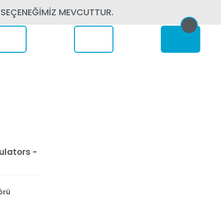
 SEÇENEĞİMİZ MEVCUTTUR.
erede
ulators -
örü