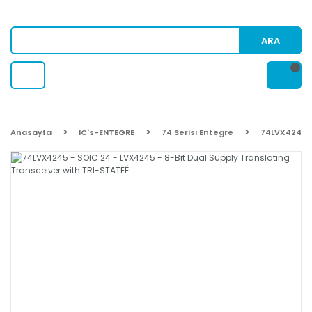
ARA
Anasayfa
IC's-ENTEGRE
74 Serisi Entegre
74LVX4245 -