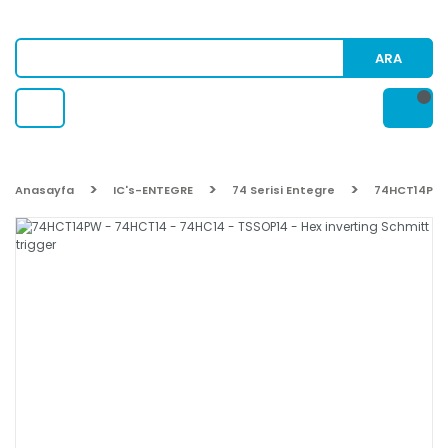
ARA
Anasayfa
IC's-ENTEGRE
74 Serisi Entegre
74HCT14PW -