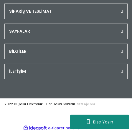
SİPARİŞ VE TESLİMAT
SAYFALAR
BİLGİLER
İLETİŞİM
2022 © Çakır Elektronik - Her Hakkı Saklıdır.
SEO Ajansı
Bize Yazın
ile
ideasoft
e-