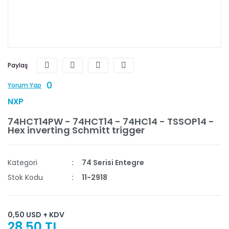
Paylaş
0
Yorum Yap
NXP
74HCT14PW - 74HCT14 - 74HC14 - TSSOP14 -
Hex inverting Schmitt trigger
Kategori
74 Serisi Entegre
Stok Kodu
11-2918
0,50 USD + KDV
28,50 TL