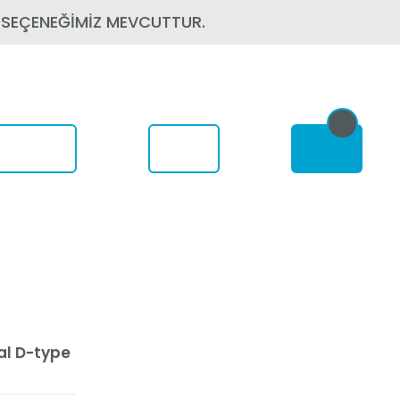
 SEÇENEĞİMİZ MEVCUTTUR.
om Nerede
t
al D-type