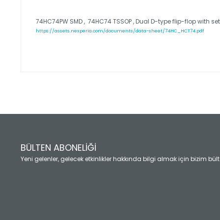
74HC74PW SMD , 74HC74 TSSOP , Dual D-type flip-flop with set
https://assets.nexperia.com/documents/data-sheet/74HC_HCT74.pdf
Bu ürünün fiyat bilgisi, resim, ürün açıklamalarında ve diğ
Görüş ve önerileriniz için teşekkür ederiz.
Ürün resmi kalitesiz, bozuk veya görüntülenemiyor.
Ürün açıklamasında eksik bilgiler bulunuyor.
Ürün bilgilerinde hatalar bulunuyor.
Ürün fiyatı diğer sitelerden daha pahalı.
BÜLTEN ABONELİĞİ
Bu ürüne benzer farklı alternatifler olmalı.
Yeni gelenler, gelecek etkinlikler hakkında bilgi almak için bizim bü