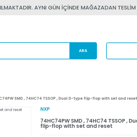
PILMAKTADIR. AYNI GÜN İÇİNDE MAĞAZADAN TESLİM
ARA
Karg
74PW SMD , 74HC74 TSSOP , Dual D-type flip-flop with set and rese
NXP
74HC74PW SMD , 74HC74 TSSOP , Du
flip-flop with set and reset