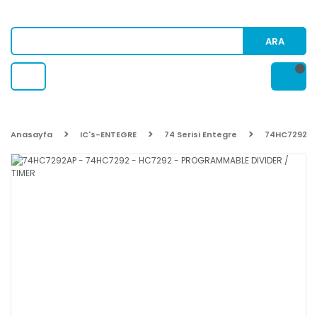
ARA
Anasayfa
IC's-ENTEGRE
74 Serisi Entegre
74HC7292AP 