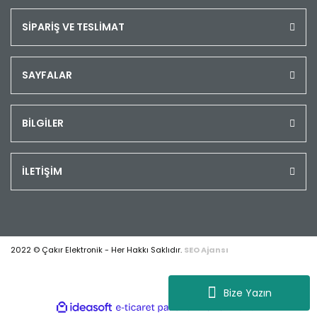
SİPARİŞ VE TESLİMAT
SAYFALAR
BİLGİLER
İLETİŞİM
2022 © Çakır Elektronik - Her Hakkı Saklıdır.
SEO Ajansı
Bize Yazın
ile
ideasoft
e-