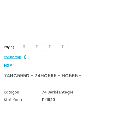
Paylaş
0
Yorum Yap
NXP
74HC595D - 74HC595 - HC595 -
Kategori
74 Serisi Entegre
Stok Kodu
11-1820