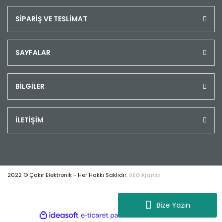
SİPARİŞ VE TESLİMAT
SAYFALAR
BİLGİLER
İLETİŞİM
2022 © Çakır Elektronik - Her Hakkı Saklıdır.
SEO Ajansı
Bize Yazın
ile
ideasoft
e-