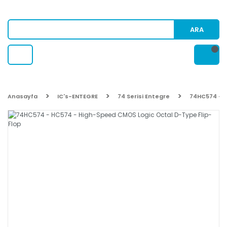
ARA
Anasayfa
IC's-ENTEGRE
74 Serisi Entegre
74HC574 - H