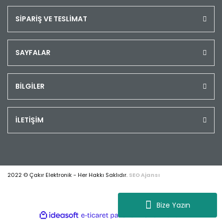
SİPARİŞ VE TESLİMAT
SAYFALAR
BİLGİLER
İLETİŞİM
2022 © Çakır Elektronik - Her Hakkı Saklıdır.
SEO Ajansı
Bize Yazın
ile
ideasoft
e-