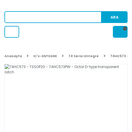
ARA
Anasayfa
IC's-ENTEGRE
74 Serisi Entegre
74HC573 - T