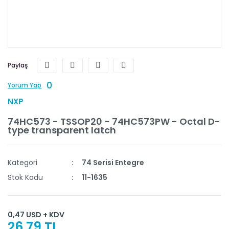
Paylaş
0
Yorum Yap
NXP
74HC573 - TSSOP20 - 74HC573PW - Octal D-
type transparent latch
Kategori
74 Serisi Entegre
Stok Kodu
11-1635
0,47 USD + KDV
26,79 TL