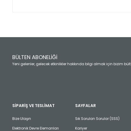
Bu ürünün fiyat bilgisi, resim, ürün açıklamalarında ve diğ
Görüş ve önerileriniz için teşekkür ederiz.
Ürün resmi kalitesiz, bozuk veya görüntülenemiyor.
Ürün açıklamasında eksik bilgiler bulunuyor.
Ürün bilgilerinde hatalar bulunuyor.
Ürün fiyatı diğer sitelerden daha pahalı.
BÜLTEN ABONELİĞİ
Bu ürüne benzer farklı alternatifler olmalı.
Yeni gelenler, gelecek etkinlikler hakkında bilgi almak için bizim bü
SİPARİŞ VE TESLİMAT
SAYFALAR
Bize Ulaşın
Sık Sorulan Sorular (SSS)
Elektronik Devre Elemanları
Kariyer