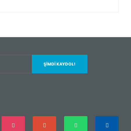
fımıza iletebilirsiniz.
ŞİMDİ KAYDOL!