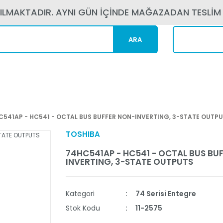
PILMAKTADIR. AYNI GÜN İÇİNDE MAĞAZADAN TESLİM
ARA
Kargom N
C541AP - HC541 - OCTAL BUS BUFFER NON-INVERTING, 3-STATE OUTP
TOSHIBA
74HC541AP - HC541 - OCTAL BUS BU
INVERTING, 3-STATE OUTPUTS
Kategori
74 Serisi Entegre
Stok Kodu
11-2575