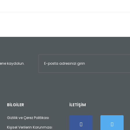
er konularda yetersiz gördüğünüz noktaları öneri formunu kullanarak tara
Bu ürüne ilk yorumu siz yapın!
Yorum Yaz
ltene kaydolun.
Gönder
BİLGİLER
İLETİŞİM
Gizlilik ve Çerez Politikası
Kişisel Verilerin Korunması