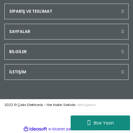
SİPARİŞ VE TESLİMAT
SAYFALAR
BİLGİLER
İLETİŞİM
2022 © Çakır Elektronik - Her Hakkı Saklıdır.
SEO Ajansı
Bize Yazın
ile
ideasoft
e-