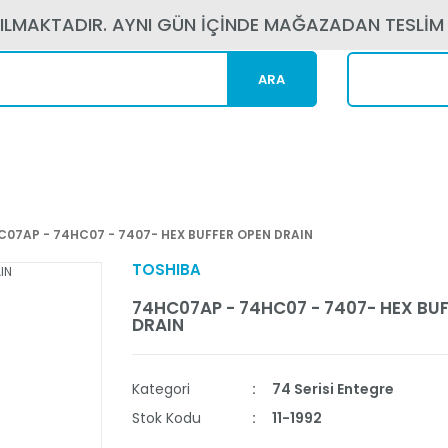
PILMAKTADIR. AYNI GÜN İÇİNDE MAĞAZADAN TESLİM
ARA
Kargom N
C07AP - 74HC07 - 7407- HEX BUFFER OPEN DRAIN
TOSHIBA
74HC07AP - 74HC07 - 7407- HEX BU
DRAIN
Kategori
74 Serisi Entegre
Stok Kodu
11-1992