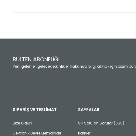
Bu ürünün fiyat bilgisi, resim, ürün açıklamalarında ve diğ
Görüş ve önerileriniz için teşekkür ederiz.
Ürün resmi kalitesiz, bozuk veya görüntülenemiyor.
Ürün açıklamasında eksik bilgiler bulunuyor.
Ürün bilgilerinde hatalar bulunuyor.
Ürün fiyatı diğer sitelerden daha pahalı.
BÜLTEN ABONELİĞİ
Bu ürüne benzer farklı alternatifler olmalı.
Yeni gelenler, gelecek etkinlikler hakkında bilgi almak için bizim bü
SİPARİŞ VE TESLİMAT
SAYFALAR
Bize Ulaşın
Sık Sorulan Sorular (SSS)
Elektronik Devre Elemanları
Kariyer