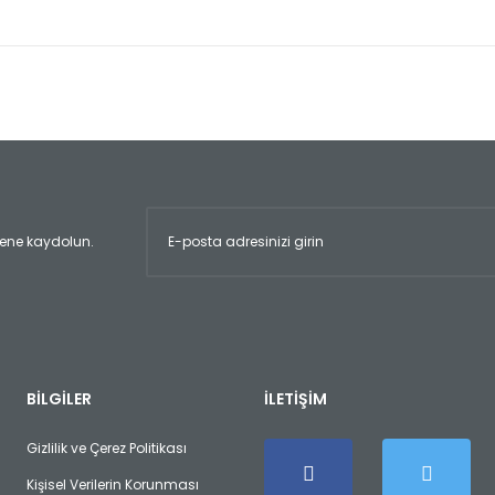
er konularda yetersiz gördüğünüz noktaları öneri formunu kullanarak tara
Bu ürüne ilk yorumu siz yapın!
Yorum Yaz
ltene kaydolun.
Gönder
BİLGİLER
İLETİŞİM
Gizlilik ve Çerez Politikası
Kişisel Verilerin Korunması