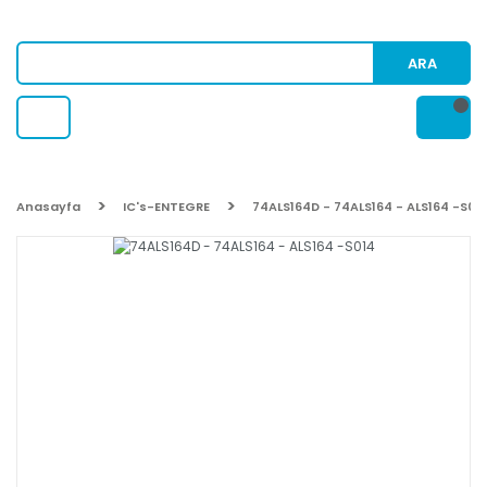
ARA
Anasayfa
IC's-ENTEGRE
74ALS164D - 74ALS164 - ALS164 -S01