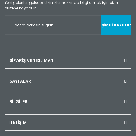
Yeni gelenler, gelecek etkinlikler hakkında bilgi almak için bizim
FZH Serisi
bültene kaydolun.
Entegre
VN Serisi Mosfet
Transistor
GAL Serisi
ŞİMDİ KAYDOL!
Entegre
HEF Serisi
Entegre
ICL Serisi
SİPARİŞ VE TESLİMAT
Entegre
INA Serisi
SAYFALAR
Entegre
IR Serisi Entegre
BİLGİLER
ISL Serisi
Entegre
İLETİŞİM
L Serisi Entegre