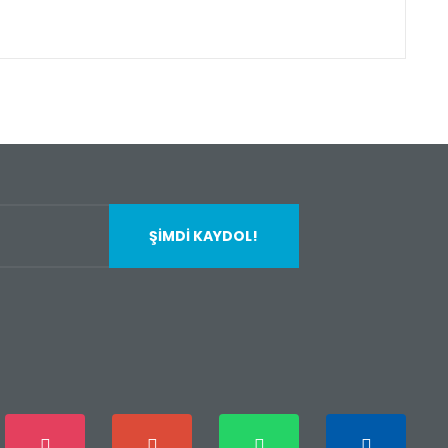
fımıza iletebilirsiniz.
ŞİMDİ KAYDOL!