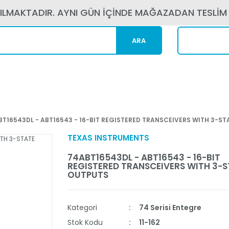
PILMAKTADIR. AYNI GÜN İÇİNDE MAĞAZADAN TESLİM
ARA
Kargom N
BT16543DL - ABT16543 - 16-BIT REGISTERED TRANSCEIVERS WITH 3-S
TEXAS INSTRUMENTS
74ABT16543DL - ABT16543 - 16-BIT
REGISTERED TRANSCEIVERS WITH 3-S
OUTPUTS
Kategori
74 Serisi Entegre
Stok Kodu
11-162