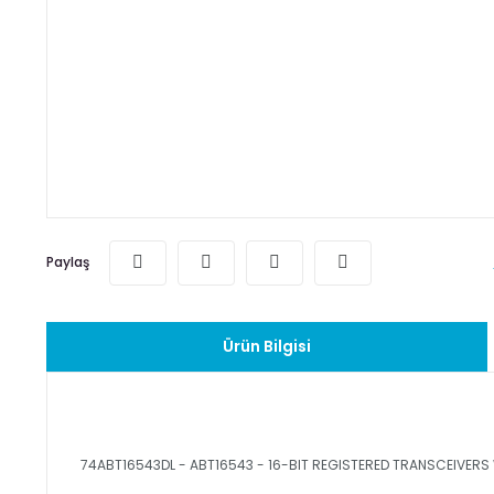
Paylaş
Ürün Bilgisi
74ABT16543DL - ABT16543 - 16-BIT REGISTERED TRANSCEIVERS