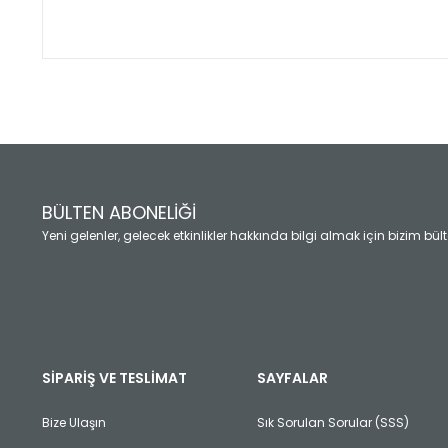
Bu ürünün fiyat bilgisi, resim, ürün açıklamalarında ve diğ
Görüş ve önerileriniz için teşekkür ederiz.
Ürün resmi kalitesiz, bozuk veya görüntülenemiyor.
Ürün açıklamasında eksik bilgiler bulunuyor.
Ürün bilgilerinde hatalar bulunuyor.
Ürün fiyatı diğer sitelerden daha pahalı.
BÜLTEN ABONELİĞİ
Bu ürüne benzer farklı alternatifler olmalı.
Yeni gelenler, gelecek etkinlikler hakkında bilgi almak için bizim bü
SİPARİŞ VE TESLİMAT
SAYFALAR
Bize Ulaşın
Sık Sorulan Sorular (SSS)