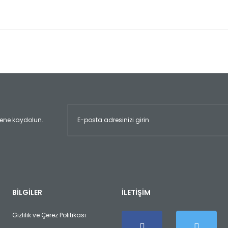
er konularda yetersiz gördüğünüz noktaları öneri formunu kullanarak tara
Bu ürüne ilk yorumu siz yapın!
Yorum Yaz
ltene kaydolun.
Gönder
BİLGİLER
İLETİŞİM
Gizlilik ve Çerez Politikası