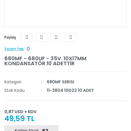
Paylaş
0
Yorum Yap
680MF - 680UF - 35V. 10X17MM
KONDANSATÖR 10 ADETTİR
Kategori
680MF SERISI
Stok Kodu
11-3804 10D22 10 ADET
0,87 USD + KDV
49,59 TL
Kalan Stok :
62