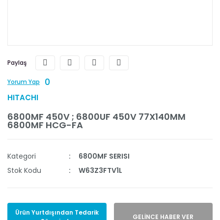
Paylaş
0
Yorum Yap
HITACHI
6800MF 450V ; 6800UF 450V 77X140MM
6800MF HCG-FA
Kategori
6800MF SERISI
Stok Kodu
W63Z3FTV1L
Ürün Yurtdışından Tedarik
GELİNCE HABER VER