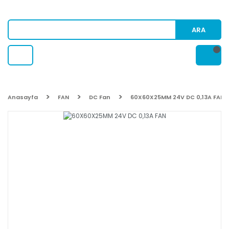
ARA
Anasayfa
FAN
DC Fan
60X60X25MM 24V DC 0,13A FAN