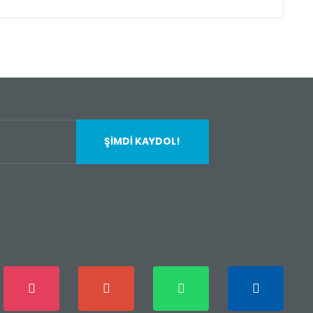
fımıza iletebilirsiniz.
ŞİMDİ KAYDOL!