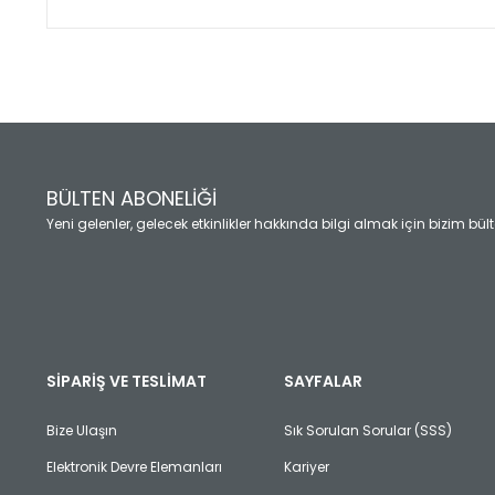
Bu ürünün fiyat bilgisi, resim, ürün açıklamalarında ve diğ
Görüş ve önerileriniz için teşekkür ederiz.
Ürün resmi kalitesiz, bozuk veya görüntülenemiyor.
Ürün açıklamasında eksik bilgiler bulunuyor.
Ürün bilgilerinde hatalar bulunuyor.
Ürün fiyatı diğer sitelerden daha pahalı.
BÜLTEN ABONELİĞİ
Bu ürüne benzer farklı alternatifler olmalı.
Yeni gelenler, gelecek etkinlikler hakkında bilgi almak için bizim bü
SİPARİŞ VE TESLİMAT
SAYFALAR
Bize Ulaşın
Sık Sorulan Sorular (SSS)
Elektronik Devre Elemanları
Kariyer