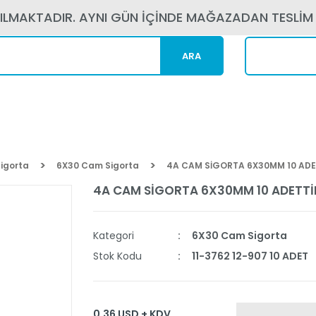
PILMAKTADIR. AYNI GÜN İÇİNDE MAĞAZADAN TESLİM
ARA
Kargom N
igorta
6X30 Cam Sigorta
4A CAM SİGORTA 6X30MM 10 ADE
4A CAM SİGORTA 6X30MM 10 ADETTİ
Kategori
6X30 Cam Sigorta
Stok Kodu
11-3762 12-907 10 ADET
0,36 USD + KDV