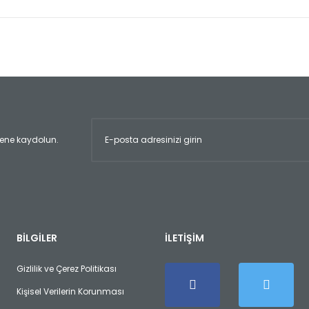
er konularda yetersiz gördüğünüz noktaları öneri formunu kullanarak tara
Bu ürüne ilk yorumu siz yapın!
Yorum Yaz
ltene kaydolun.
Gönder
BİLGİLER
İLETİŞİM
Gizlilik ve Çerez Politikası
Kişisel Verilerin Korunması