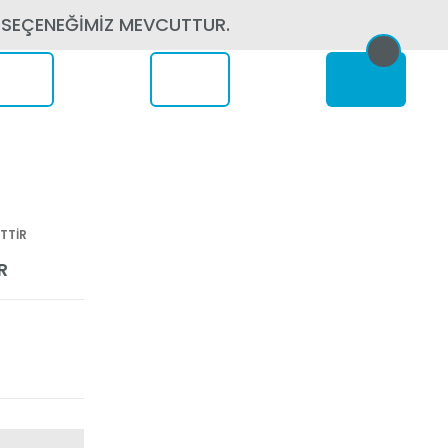
 SEÇENEĞİMİZ MEVCUTTUR.
erede
TTİR
R