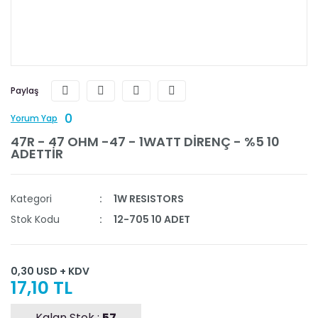
Paylaş
0
Yorum Yap
47R - 47 OHM -47 - 1WATT DİRENÇ - %5 10
ADETTİR
Kategori
1W RESISTORS
Stok Kodu
12-705 10 ADET
0,30 USD + KDV
17,10 TL
Kalan Stok :
57