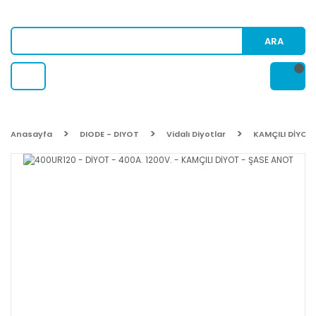
ARA
Anasayfa
DIODE - DIYOT
Vidalı Diyotlar
KAMÇILI DİYOT