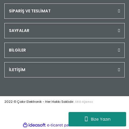
SİPARİŞ VE TESLİMAT
SAYFALAR
BİLGİLER
İLETİŞİM
2022 © Çakır Elektronik - Her Hakkı Saklıdır.
SEO Ajansı
Bize Yazın
ile
ideasoft
e-