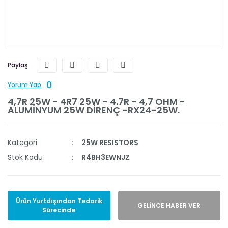
Paylaş
0
Yorum Yap
4,7R 25W - 4R7 25W - 4.7R - 4,7 OHM -
ALUMİNYUM 25W DİRENÇ -RX24-25W.
Kategori
25W RESISTORS
Stok Kodu
R4BH3EWNJZ
Ürün Yurtdışından Tedarik
GELİNCE HABER VER
Sürecinde