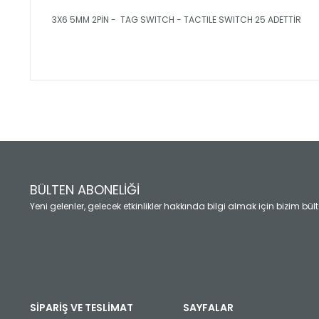
3X6 5MM 2PİN - TAG SWITCH - TACTILE SWITCH 25 ADETTİR
Bu ürünün fiyat bilgisi, resim, ürün açıklamalarında ve diğ
Görüş ve önerileriniz için teşekkür ederiz.
Ürün resmi kalitesiz, bozuk veya görüntülenemiyor.
Ürün açıklamasında eksik bilgiler bulunuyor.
Ürün bilgilerinde hatalar bulunuyor.
Ürün fiyatı diğer sitelerden daha pahalı.
BÜLTEN ABONELİĞİ
Bu ürüne benzer farklı alternatifler olmalı.
Yeni gelenler, gelecek etkinlikler hakkında bilgi almak için bizim bü
SİPARİŞ VE TESLİMAT
SAYFALAR