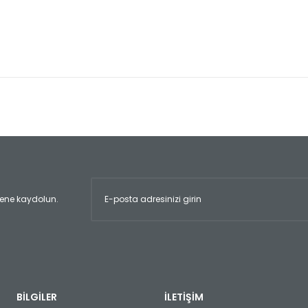
er konularda yetersiz gördüğünüz noktaları öneri formunu kullanarak tara
Bu ürüne ilk yorumu siz yapın!
Yorum Yaz
ltene kaydolun.
Gönder
BİLGİLER
İLETİŞİM