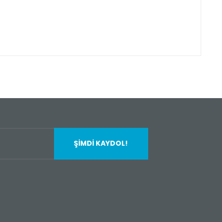
fımıza iletebilirsiniz.
ŞİMDİ KAYDOL!