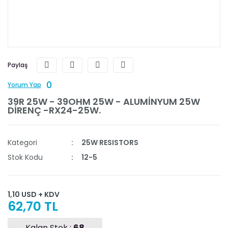
Paylaş
0
Yorum Yap
39R 25W - 39OHM 25W - ALUMİNYUM 25W
DİRENÇ -RX24-25W.
Kategori
25W RESISTORS
Stok Kodu
12-5
1,10 USD + KDV
62,70 TL
Kalan Stok :
68