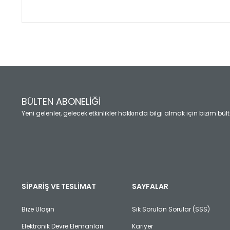
Bu ürünün fiyat bilgisi, resim, ürün açıklamalarında ve diğ
Görüş ve önerileriniz için teşekkür ederiz.
Ürün resmi kalitesiz, bozuk veya görüntülenemiyor.
Ürün açıklamasında eksik bilgiler bulunuyor.
Ürün bilgilerinde hatalar bulunuyor.
Ürün fiyatı diğer sitelerden daha pahalı.
BÜLTEN ABONELİĞİ
Bu ürüne benzer farklı alternatifler olmalı.
Yeni gelenler, gelecek etkinlikler hakkında bilgi almak için bizim bü
SİPARİŞ VE TESLİMAT
SAYFALAR
Bize Ulaşın
Sık Sorulan Sorular (SSS)
Elektronik Devre Elemanları
Kariyer