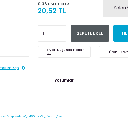
0,36 USD + KDV
Kalan 
20,52 TL
SEPETE EKLE
HE
Fiyatı Düşünce Haber
Ver
0
Yorum Yap
Yorumlar
NT
iles/display-led-fys-15011bs-21_dicosul_1.pdf