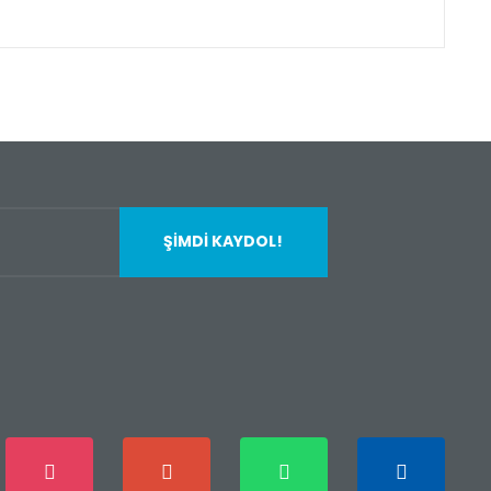
fımıza iletebilirsiniz.
ŞİMDİ KAYDOL!