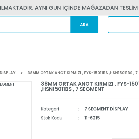
PILMAKTADIR. AYNI GÜN İÇİNDE MAĞAZADAN TESLİM
ARA
Kargom N
DİSPLAY
38MM ORTAK ANOT KIRMIZI , FYS-15011BS ,HSN15011BS , 
38MM ORTAK ANOT KIRMIZI , FYS-150
,HSN15011BS , 7 SEGMENT
Kategori
7 SEGMENT DİSPLAY
Stok Kodu
11-6215