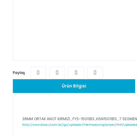
Paylaş
Ürün Bilgisi
38MM ORTAK ANOT KIRMIZI , FYS-15011BS ,HSN15011BS , 7 SEGME
http://www.dicosul.com.br/igc/uploadAr/FileProcessingScripts/PHP/UploadedF