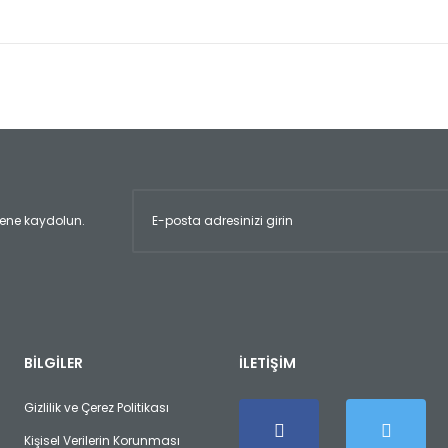
er konularda yetersiz gördüğünüz noktaları öneri formunu kullanarak tara
Bu ürüne ilk yorumu siz yapın!
Yorum Yaz
ltene kaydolun.
Gönder
BİLGİLER
İLETİŞİM
Gizlilik ve Çerez Politikası
Kişisel Verilerin Korunması