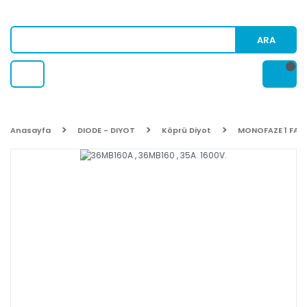
ARA
Anasayfa
DIODE - DIYOT
Köprü Diyot
MONOFAZE 1 FAZL