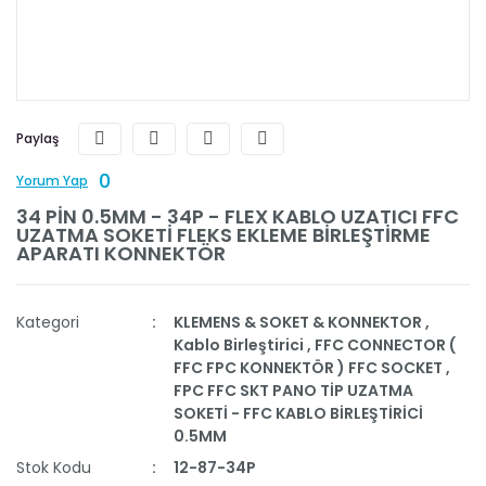
Paylaş
0
Yorum Yap
34 PİN 0.5MM - 34P - FLEX KABLO UZATICI FFC
UZATMA SOKETİ FLEKS EKLEME BİRLEŞTİRME
APARATI KONNEKTÖR
Kategori
KLEMENS & SOKET & KONNEKTOR
,
Kablo Birleştirici
,
FFC CONNECTOR (
FFC FPC KONNEKTÖR ) FFC SOCKET
,
FPC FFC SKT PANO TİP UZATMA
SOKETİ - FFC KABLO BİRLEŞTİRİCİ
0.5MM
Stok Kodu
12-87-34P