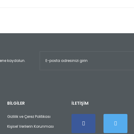
er konularda yetersiz gördüğünüz noktaları öneri formunu kullanarak tara
Bu ürüne ilk yorumu siz yapın!
Yorum Yaz
ltene kaydolun.
Gönder
BİLGİLER
İLETİŞİM
Gizlilik ve Çerez Politikası
Kişisel Verilerin Korunması