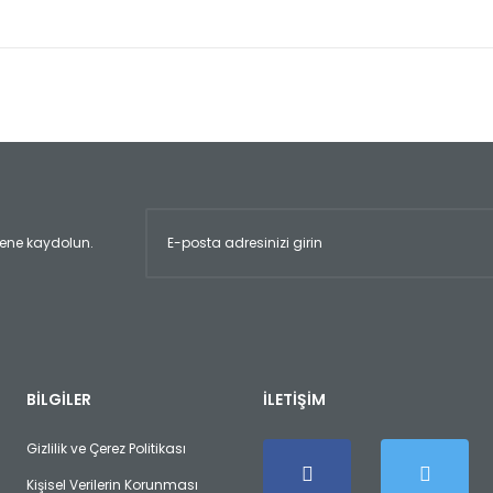
er konularda yetersiz gördüğünüz noktaları öneri formunu kullanarak tara
Bu ürüne ilk yorumu siz yapın!
Yorum Yaz
ltene kaydolun.
Gönder
BİLGİLER
İLETİŞİM
Gizlilik ve Çerez Politikası
Kişisel Verilerin Korunması