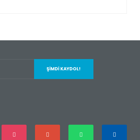
fımıza iletebilirsiniz.
ŞİMDİ KAYDOL!