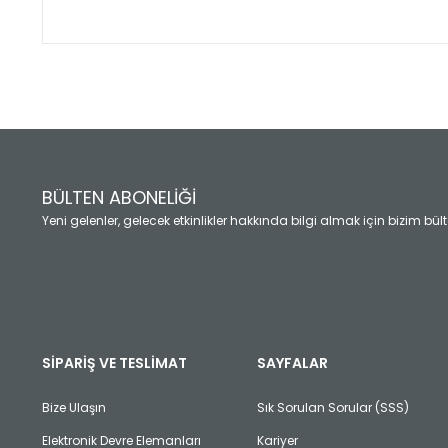
Bu ürünün fiyat bilgisi, resim, ürün açıklamalarında ve diğ
Görüş ve önerileriniz için teşekkür ederiz.
Ürün resmi kalitesiz, bozuk veya görüntülenemiyor.
Ürün açıklamasında eksik bilgiler bulunuyor.
Ürün bilgilerinde hatalar bulunuyor.
Ürün fiyatı diğer sitelerden daha pahalı.
BÜLTEN ABONELİĞİ
Bu ürüne benzer farklı alternatifler olmalı.
Yeni gelenler, gelecek etkinlikler hakkında bilgi almak için bizim bü
SİPARİŞ VE TESLİMAT
SAYFALAR
Bize Ulaşın
Sık Sorulan Sorular (SSS)
Elektronik Devre Elemanları
Kariyer