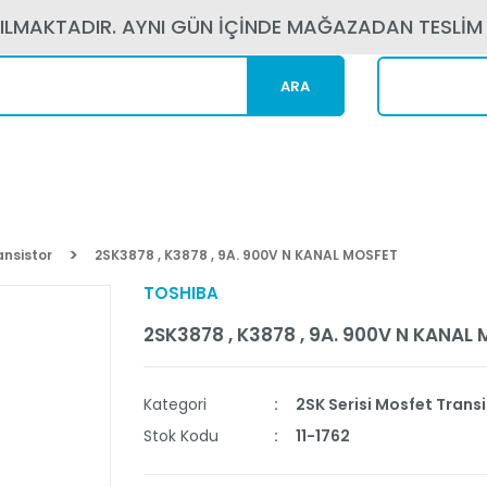
PILMAKTADIR. AYNI GÜN İÇİNDE MAĞAZADAN TESLİM
ARA
Kargom N
ansistor
2SK3878 , K3878 , 9A. 900V N KANAL MOSFET
TOSHIBA
2SK3878 , K3878 , 9A. 900V N KANAL
Kategori
2SK Serisi Mosfet Trans
Stok Kodu
11-1762