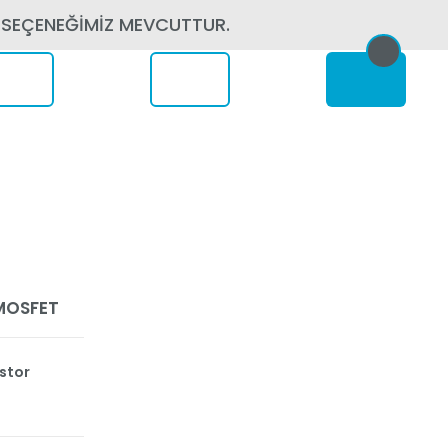
 SEÇENEĞİMİZ MEVCUTTUR.
erede
 MOSFET
istor