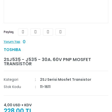
Paylaş
0
Yorum Yap
TOSHIBA
2SJ535 - J535 - 30A. 60V PNP MOSFET
TRANSİSTÖR
Kategori
2SJ Serisi Mosfet Transistor
Stok Kodu
11-1611
4,00 USD + KDV
228,00 TL