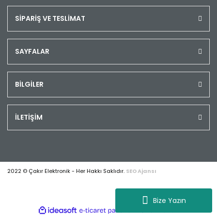
SİPARİŞ VE TESLİMAT
SAYFALAR
BİLGİLER
İLETİŞİM
2022 © Çakır Elektronik - Her Hakkı Saklıdır.
SEO Ajansı
Bize Yazın
ile
ideasoft
e-